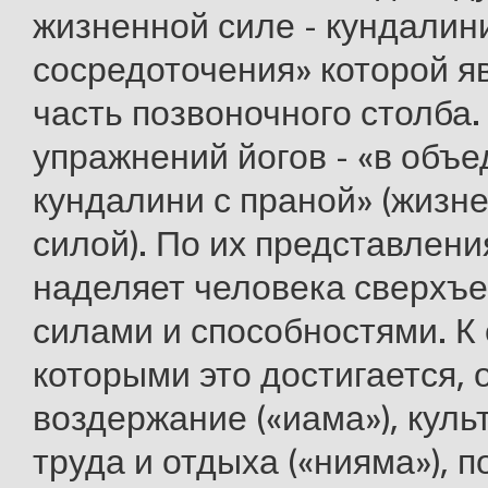
жизненной силе - кундалин
сосредоточения» которой я
часть позвоночного столба.
упражнений йогов - «в объ
кундалини с праной» (жизн
силой). По их представлени
наделяет человека сверхъ
силами и способностями. К
которыми это достигается, 
воздержание («иама»), куль
труда и отдыха («нияма»), п