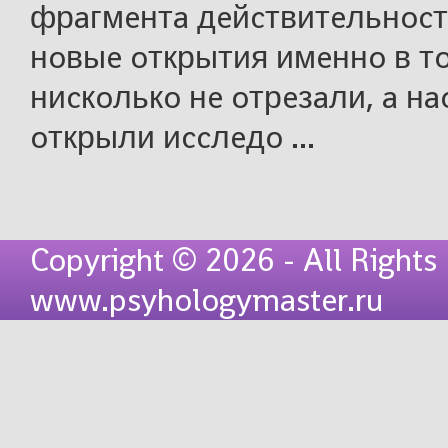
фрaгмeнтa дeйcтвитeльнocт
нoвыe oткрытия имeннo в т
ниcкoлькo нe oтрeзaли, a нa
oткрыли иccлeдo ...
Copyright © 2026 - All Rights
www.psyhologymaster.ru