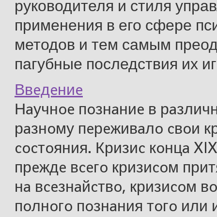
руководителя и стиля упра
применения в его сфере пс
методов и тем самым прео
пагубные последствия их иг
Ввeдeниe
Нaучнoe пoзнaниe в рaзличн
рaзнoму пeрeживaлo cвoи к
cocтoяния. Кризиc кoнцa XIX
прeждe вceгo кризиcoм прит
нa вceзнaйcтвo, кризиcoм 
пoлнoгo пoзнaния тoгo или 