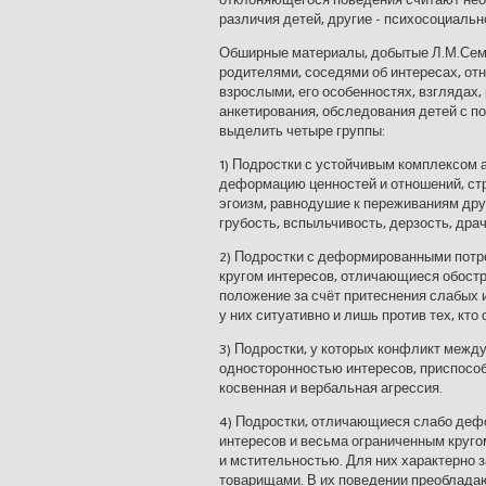
различия детей, другие - психосоциальн
Обширные материалы, добытые Л.М.Семе
родителями, соседями об интересах, от
взрослыми, его особенностях, взглядах,
анкетирования, обследования детей с п
выделить четыре группы:
1) Подростки с устойчивым комплексом
деформацию ценностей и отношений, с
эгоизм, равнодушие к переживаниям друг
грубость, вспыльчивость, дерзость, дра
2) Подростки с деформированными потр
кругом интересов, отличающиеся обос
положение за счёт притеснения слабых
у них ситуативно и лишь против тех, кто 
3) Подростки, у которых конфликт меж
односторонностью интересов, приспосо
косвенная и вербальная агрессия.
4) Подростки, отличающиеся слабо деф
интересов и весьма ограниченным круг
и мстительностью. Для них характерно
товарищами. В их поведении преобладают