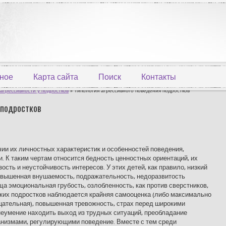
ное
Карта сайта
Поиск
Контакты
агрессивности у подростков
» Типология агрессивного поведения подростков
 подростков
чии их личностных характеристик и особенностей поведения,
 К таким чертам относится бедность ценностных ориентаций, их
ость и неустойчивость интересов. У этих детей, как правило, низкий
повышенная внушаемость, подражательность, недоразвитость
а эмоциональная грубость, озлобленность, как против сверстников,
аких подростков наблюдается крайняя самооценка (либо максимально
цательная), повышенная тревожность, страх перед широкими
неумение находить выход из трудных ситуаций, преобладание
низмами, регулирующими поведение. Вместе с тем среди