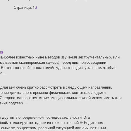
Страницы:
1
2
ра
з наиболее известных ныне методов изучения инструментальных, или
азываемая скиннеровская камера) перед ним при освещении
 В ответ на такой сигнал голубь ударяет по диску клювом, чтобы в
 ...
длагаем очень кратко рассмотреть в следующем направлении.
чение длительного времени физического контакта с людьми,
. Следовательно, отсутствие эмоциональных связей может иметь для
ия подтвер ...
за другом в определенной последовательности. Эта
ной, а планируется одним из трех состояний Я: Родителем,
м смысле, обществом, реальной ситуацией или личностными