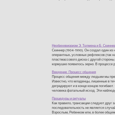
Необихевиоризм Э. Толмена и Б. Скинне
Скиннер (1904-1990). Он создал один и
оперантных, условных рефлексов (так н
пластмассового диска с другой стороны.
кормушке появилось зерно. В процессе ра
Введение. Процесс общения
Процесс общения между людьми мы пре
Известно, что младенцы, лишенные в те
деградируют и в конце концов погибают
человека фатальный исход. Эти наблюден
Процедуры и ритуалы
Как правило, трансакции следуют друг 
последовательность не является случай
Взрослым, Ребенком или, в более обще