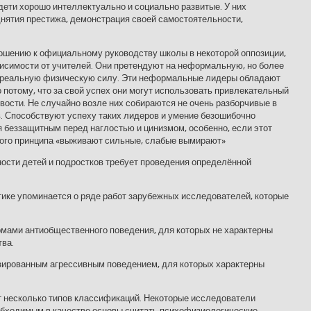
дети хорошо интеллектуально и социально развитые. У них
нятия престижа, демонстрация своей самостоятельности,
ношению к официальному руководству школы в некоторой оппозиции,
исимости от учителей. Они претендуют на неформальную, но более
ю реальную физическую силу. Эти неформальные лидеры обладают
потому, что за свой успех они могут использовать привлекательный
вости. Не случайно возле них собираются не очень разборчивые в
в. Способствуют успеху таких лидеров и умение безошибочно
я беззащитным перед наглостью и цинизмом, особенно, если этот
ого принципа «выживают сильные, слабые вымирают»
ности детей и подростков требует проведения определённой
тике упоминается о ряде работ зарубежных исследователей, которые
рмами антиобщественного поведения, для которых не характерны
тва.
зированным агрессивным поведением, для которых характерны
т несколько типов классификаций. Некоторые исследователи
бходимым в качестве основы считать психофизиологические