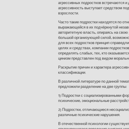
агрессивных подростков встречаются и 
агрессивность выступает средством под
взрослости.
Часто такие подростки находятся по от
выражающейся в их подчёркнутой незав
авторитетную власть, опираясь на сво
большой организующей силой, возможно 
для всех подростков принцип справедли
целях и средствах, компании подростко
определять слабых, тех, кто оказываетс
цинизм представлен под видом моральн
Раскрытие причин и характера агрессив
классификации.
В различной литературе по данной тема
предложили разделение на две группы:
1) Подростки с социализированными фо
психические, эмоциональные расстройс
2) Подростки, отличающиеся несоциали
различные психические нарушения.
В отечественной психологии существуе
отклоняющегося поведения считают нео