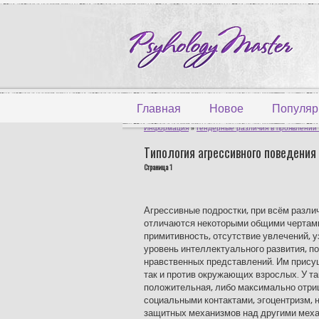
Главная
Новое
Популяр
Информация
»
Гендерные различия в проявлении 
Типология агрессивного поведения
Страница 1
Агрессивные подростки, при всём разли
отличаются некоторыми общими чертами.
примитивность, отсутствие увлечений, уз
уровень интеллектуального развития, 
нравственных представлений. Им присущ
так и против окружающих взрослых. У т
положительная, либо максимально отри
социальными контактами, эгоцентризм, 
защитных механизмов над другими меха