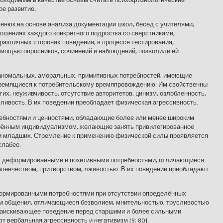
ое развитие
.
нюк на основе анализа документации школ, бесед с учителями,
ношениях каждого конкретного подростка со сверстниками,
 различных сторонах поведения, в процессе тестирования,
омощью опросников, сочинений и наблюдений, позволили ей
 аномальных, аморальных, примитивных потребностей, имеющие
тремящиеся к потребительскому времяпровождению. Им свойственны
их, неуживчивость, отсутствие авторитетов, цинизм, озлобленность,
чливость. В их поведении преобладает физическая агрессивность.
ебностями и ценностями, обладающие более или менее широким
трённым индивидуализмом, желающие занять привилегированное
 и младших. Стремление к применению физической силы проявляется
слабее.
ду деформированными и позитивными потребностями, отличающиеся
бленчеством, притворством, лживостью. В их поведении преобладают
ормированными потребностями при отсутствии определённых
ом общения, отличающиеся безволием, мнительностью, трусливостью
 заискивающее поведение перед старшими и более сильными
 вербальная агрессивность и негативизм [9; 80].