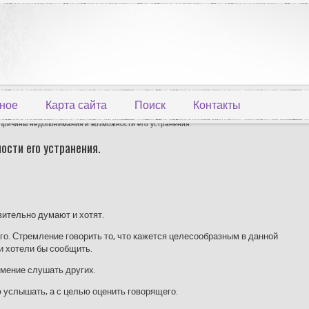
ное
Карта сайта
Поиск
Контакты
Причины недопонимания и возможности его устранения.
сти его устранения.
твительно думают и хотят.
го. Стремление говорить то, что кажется целесообразным в данной
ти хотели бы сообщить.
умение слушать других.
ю услышать, а с целью оценить говорящего.