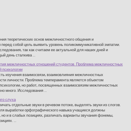
чения теоретических основ межличностного общения и
 перед собой цель выявить уровень поликоммуникативной эмпатии.
ледования, так как считаем ее актуальной для наших дней и
ый день сталкива ...
ития межличностных отношений студентов. Проблема межличностных
й психологии
ть изучения взаимосвязи, взаимовлияния межличностных
сти личности. Проблема темперамента является объектом
 психологии, но работ, посвященных взаимосвязям межличностных
о много. Исследования ...
ого слуха
чать отдельные звуки в речевом потоке, выделять звуки из слогов.
 для выработки орфографического навыка учащиеся должны
 но и в слабых позициях, различать варианты звучания фонемы,
ициях. ...