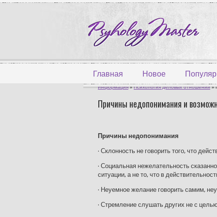
Главная
Новое
Популяр
Информация
»
Психология деловых отношений
» 
Причины недопонимания и возможно
Причины недопонимания
· Склонность не говорить того, что дейс
· Социальная нежелательность сказанно
ситуации, а не то, что в действительнос
· Неуемное желание говорить самим, не
· Стремление слушать других не с цель